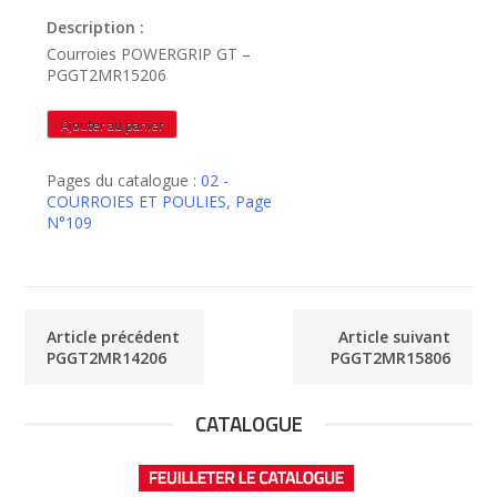
Description :
Courroies POWERGRIP GT –
PGGT2MR15206
quantité
Ajouter au panier
de
PGGT2MR15206
Pages du catalogue :
02 -
COURROIES ET POULIES
,
Page
N°109
Article précédent
Article suivant
PGGT2MR14206
PGGT2MR15806
CATALOGUE