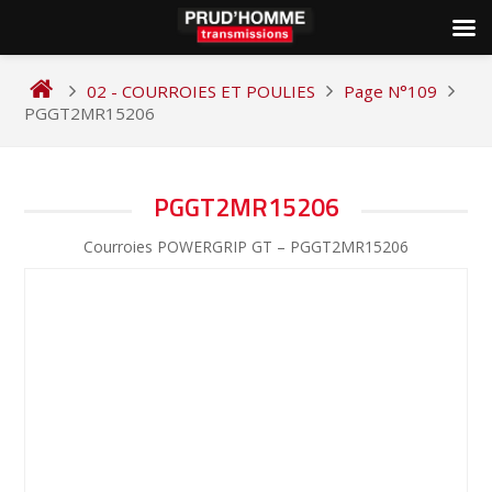
Skip
to
02 - COURROIES ET POULIES
Page N°109
content
PGGT2MR15206
NAVIGATION
PGGT2MR15206
DE
Courroies POWERGRIP GT – PGGT2MR15206
L’ARTICLE