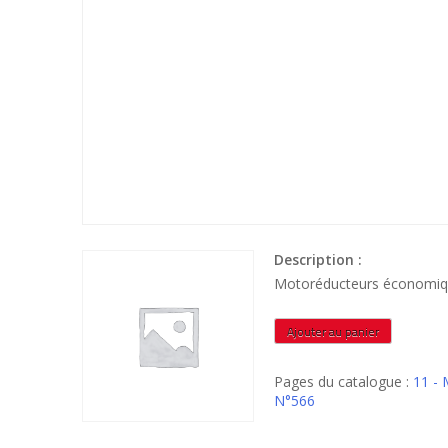
Description :
Motoréducteurs économi
quantité
Ajouter au panier
de
PHM110150M90B5
Pages du catalogue :
11 -
N°566