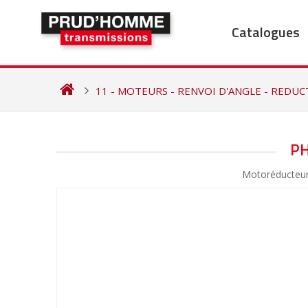
Skip
to
Catalogues
content
11 - MOTEURS - RENVOI D'ANGLE - REDU
NAVIGATION
P
DE
Motoréducteu
L’ARTICLE