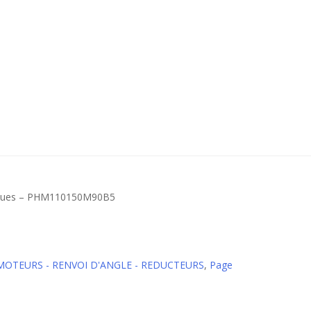
ques – PHM110150M90B5
 MOTEURS - RENVOI D'ANGLE - REDUCTEURS
,
Page