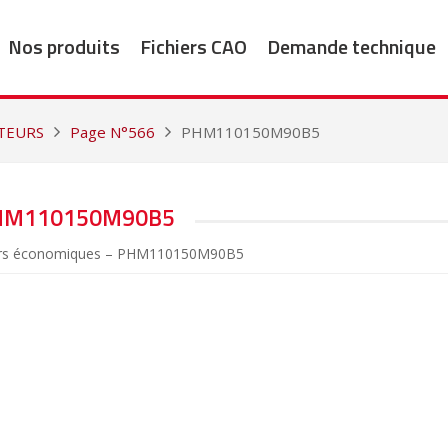
Nos produits
Fichiers CAO
Demande technique
CTEURS
Page N°566
PHM110150M90B5
HM110150M90B5
rs économiques – PHM110150M90B5