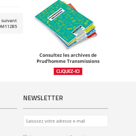
e suivant
0M112B5
NEWSLETTER
Company
Name
*