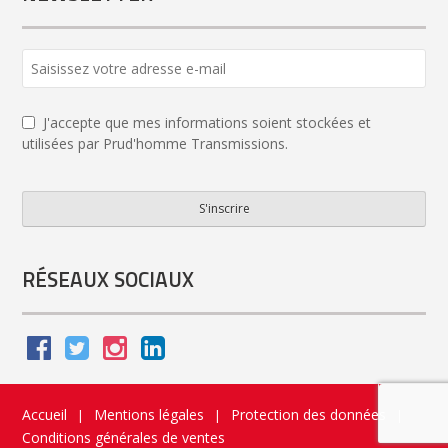
J'accepte que mes informations soient stockées et
utilisées par Prud'homme Transmissions.
S'inscrire
Email
Address
*
RÉSEAUX SOCIAUX
Accueil
Mentions légales
Protection des données
|
|
|
Conditions générales de ventes