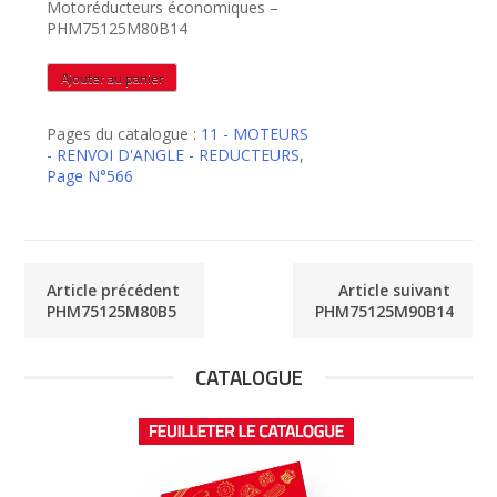
Motoréducteurs économiques –
PHM75125M80B14
quantité
Ajouter au panier
de
PHM75125M80B14
Pages du catalogue :
11 - MOTEURS
- RENVOI D'ANGLE - REDUCTEURS
,
Page N°566
Article précédent
Article suivant
PHM75125M80B5
PHM75125M90B14
CATALOGUE