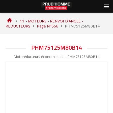
Skip
to
11 - MOTEURS - RENVOI D'ANGLE -
content
REDUCTEURS
Page N°566
PHM75125M80B14
NAVIGATION
PHM75125M80B14
DE
Motoréducteurs économiques – PHM75125M80B14
L’ARTICLE