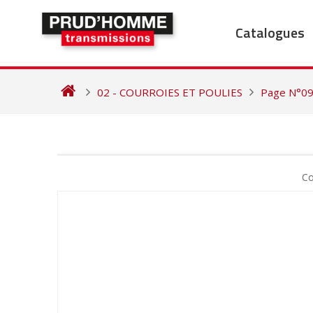
Skip
to
Catalogues
content
02 - COURROIES ET POULIES
Page N°0
NAVIGATION
DE
Co
L’ARTICLE