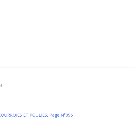
4
 COURROIES ET POULIES
,
Page N°096