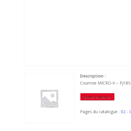
Description :
Courroie MICRO-V – PJ185
quantité
Ajouter au panier
de
PJ1854
Pages du catalogue :
02 -