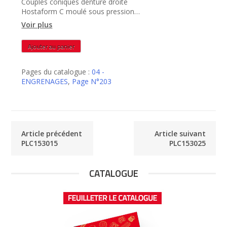
Couples coniques denture droite
Hostaform C moulé sous pression
rapport 1 x 2 – PLC15302
Voir plus
quantité
Ajouter au panier
de
PLC15302
Pages du catalogue :
04 -
ENGRENAGES
,
Page N°203
Article précédent
Article suivant
PLC153015
PLC153025
CATALOGUE