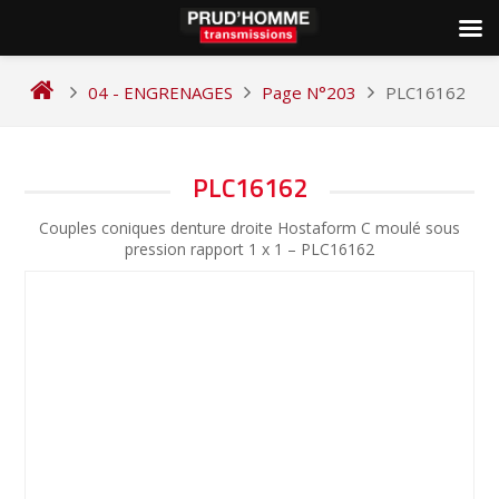
Skip
to
04 - ENGRENAGES
Page N°203
PLC16162
content
NAVIGATION
PLC16162
DE
Couples coniques denture droite Hostaform C moulé sous
L’ARTICLE
pression rapport 1 x 1 – PLC16162