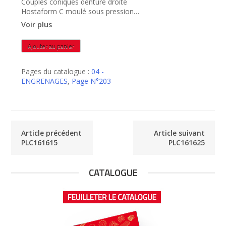
Couples coniques denture droite
Hostaform C moulé sous pression
rapport 1 x 1 – PLC16162
Voir plus
quantité
Ajouter au panier
de
PLC16162
Pages du catalogue :
04 -
ENGRENAGES
,
Page N°203
Article précédent
Article suivant
PLC161615
PLC161625
CATALOGUE