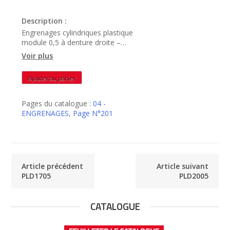
Description :
Engrenages cylindriques plastique
module 0,5 à denture droite –
PLD1905
Voir plus
quantité
Ajouter au panier
de
PLD1905
Pages du catalogue :
04 -
ENGRENAGES
,
Page N°201
Article précédent
Article suivant
PLD1705
PLD2005
CATALOGUE