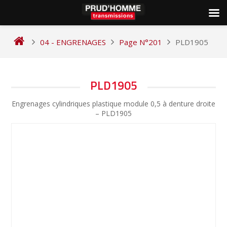
Skip
to
04 - ENGRENAGES
Page N°201
PLD1905
content
NAVIGATION
PLD1905
DE
Engrenages cylindriques plastique module 0,5 à denture droite
L’ARTICLE
– PLD1905