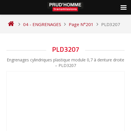
Skip
to
04 - ENGRENAGES
Page N°201
PLD3207
content
NAVIGATION
PLD3207
DE
Engrenages cylindriques plastique module 0,7 à denture droite
L’ARTICLE
– PLD3207