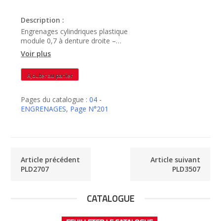
Description :
Engrenages cylindriques plastique
module 0,7 à denture droite –
PLD3207
Voir plus
quantité
Ajouter au panier
de
PLD3207
Pages du catalogue :
04 -
ENGRENAGES
,
Page N°201
Article précédent
Article suivant
PLD2707
PLD3507
CATALOGUE