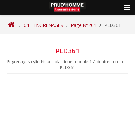
Skip
to
04 - ENGRENAGES
Page N°201
PLD361
content
NAVIGATION
PLD361
DE
Engrenages cylindriques plastique module 1 à denture droite –
L’ARTICLE
PLD361