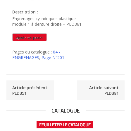
Description :
Engrenages cylindriques plastique
module 1 à denture droite – PLD361
quantité
Ajouter au panier
de
PLD361
Pages du catalogue :
04 -
ENGRENAGES
,
Page N°201
Article précédent
Article suivant
PLD351
PLD381
CATALOGUE