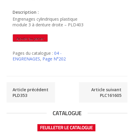
Description :
Engrenages cylindriques plastique
module 3 à denture droite – PLD403
quantité
Ajouter au panier
de
PLD403
Pages du catalogue :
04 -
ENGRENAGES
,
Page N°202
Article précédent
Article suivant
PLD353
PLC161605
CATALOGUE