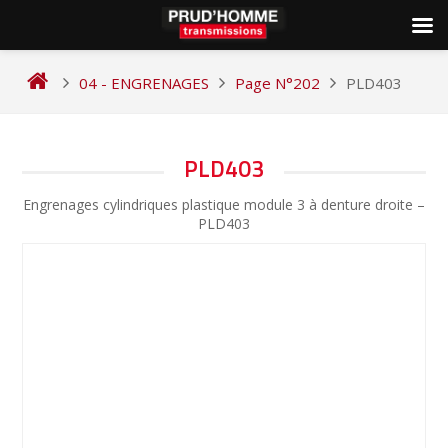
Skip
to
04 - ENGRENAGES
Page N°202
PLD403
content
NAVIGATION
PLD403
DE
Engrenages cylindriques plastique module 3 à denture droite –
L’ARTICLE
PLD403