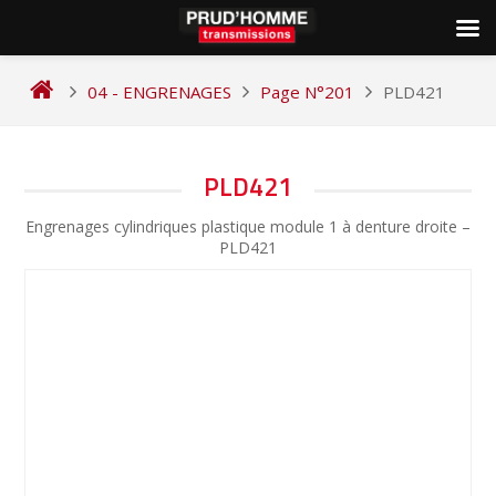
Skip
to
04 - ENGRENAGES
Page N°201
PLD421
content
NAVIGATION
PLD421
DE
Engrenages cylindriques plastique module 1 à denture droite –
L’ARTICLE
PLD421