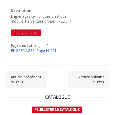
Description :
Engrenages cylindriques plastique
module 1 à denture droite – PLD541
quantité
Ajouter au panier
de
PLD541
Pages du catalogue :
04 -
ENGRENAGES
,
Page N°201
Article précédent
Article suivant
PLD521
PLD551
CATALOGUE