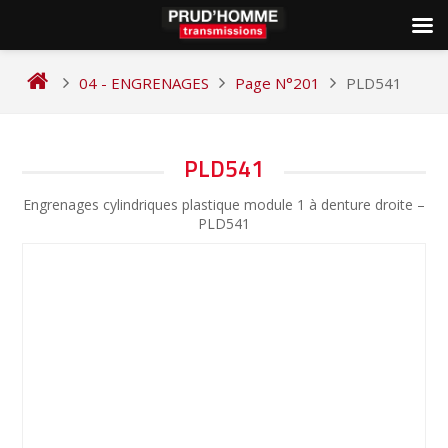
Skip
to
04 - ENGRENAGES
Page N°201
PLD541
content
NAVIGATION
PLD541
DE
Engrenages cylindriques plastique module 1 à denture droite –
L’ARTICLE
PLD541