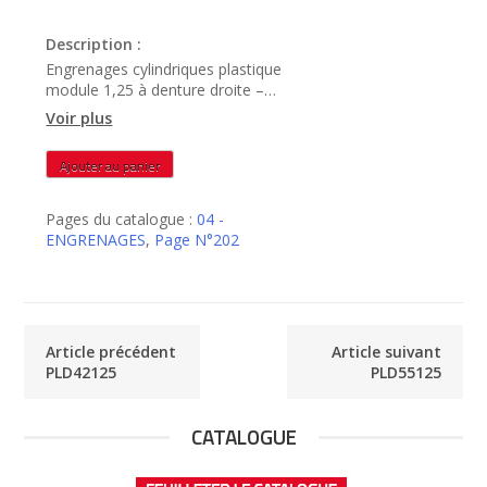
Description :
Engrenages cylindriques plastique
module 1,25 à denture droite –
PLD54125
Voir plus
quantité
Ajouter au panier
de
PLD54125
Pages du catalogue :
04 -
ENGRENAGES
,
Page N°202
Article précédent
Article suivant
PLD42125
PLD55125
CATALOGUE