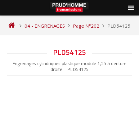
Skip
to
04 - ENGRENAGES
Page N°202
PLD54125
content
NAVIGATION
PLD54125
DE
Engrenages cylindriques plastique module 1,25 à denture
L’ARTICLE
droite – PLD54125