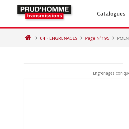
Skip
to
Catalogues
content
04 - ENGRENAGES
Page N°195
POLN
NAVIGATION
DE
Engrenages coniqu
L’ARTICLE