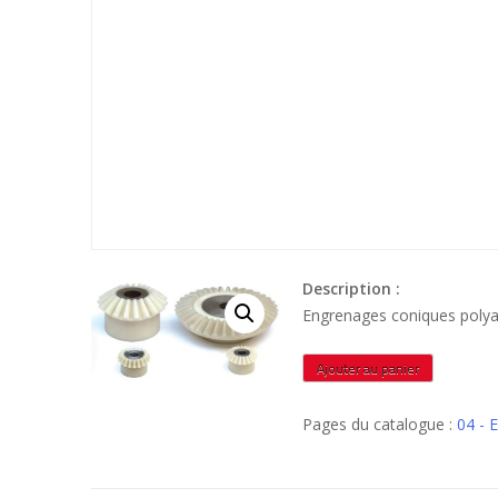
Description :
Engrenages coniques poly
quantité
Ajouter au panier
de
POLNAC19194
Pages du catalogue :
04 -