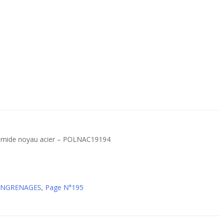
amide noyau acier – POLNAC19194
 ENGRENAGES
,
Page N°195