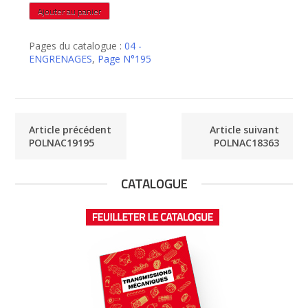
quantité
Ajouter au panier
de
POLNAC20402
Pages du catalogue :
04 -
ENGRENAGES
,
Page N°195
Article précédent
Article suivant
POLNAC19195
POLNAC18363
CATALOGUE