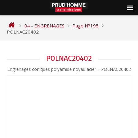
Skip
to
04 - ENGRENAGES
Page N°195
content
POLNAC20402
NAVIGATION
POLNAC20402
DE
Engrenages coniques polyamide noyau acier – POLNAC20402
L’ARTICLE