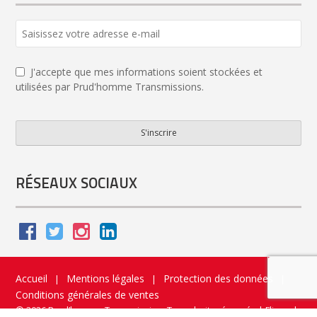
J'accepte que mes informations soient stockées et
utilisées par Prud'homme Transmissions.
S'inscrire
Company
Name
*
RÉSEAUX SOCIAUX
Accueil
Mentions légales
Protection des données
|
|
|
Conditions générales de ventes
© 2026 Prud’homme Transmission. Tous droits réservés
|
Flippad