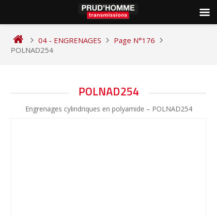
Skip
to
04 - ENGRENAGES
Page N°176
content
POLNAD254
NAVIGATION
POLNAD254
DE
Engrenages cylindriques en polyamide – POLNAD254
L’ARTICLE