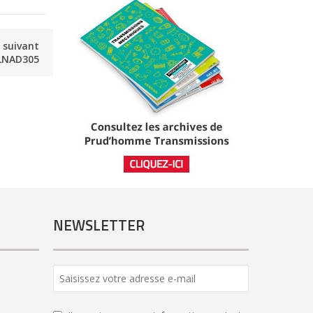
e suivant
LNAD305
NEWSLETTER
Company
Name
*