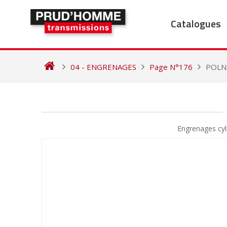
Skip
to
Catalogues
content
04 - ENGRENAGES
Page N°176
POLN
NAVIGATION
DE
Engrenages cy
L’ARTICLE