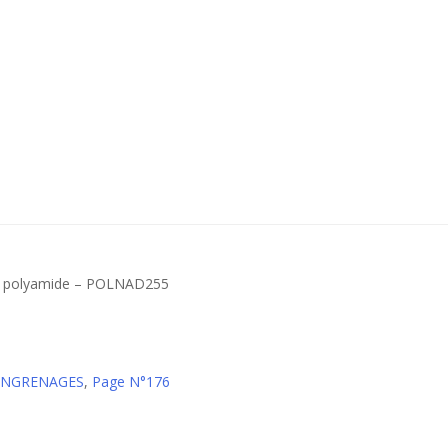
en polyamide – POLNAD255
 ENGRENAGES
,
Page N°176