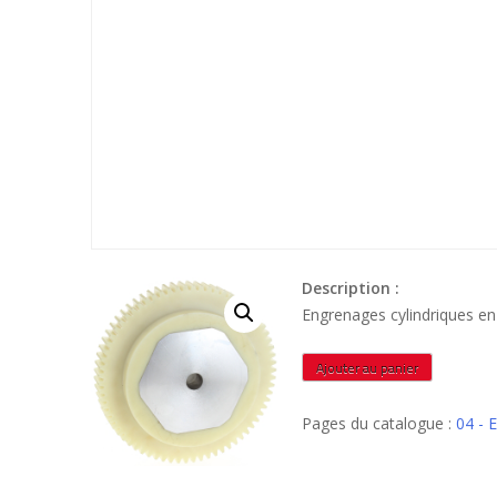
Description :
Engrenages cylindriques 
quantité
Ajouter au panier
de
POLNAD255
Pages du catalogue :
04 -