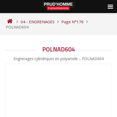
Skip
to
04 - ENGRENAGES
Page N°176
content
POLNAD604
NAVIGATION
POLNAD604
DE
Engrenages cylindriques en polyamide – POLNAD604
L’ARTICLE