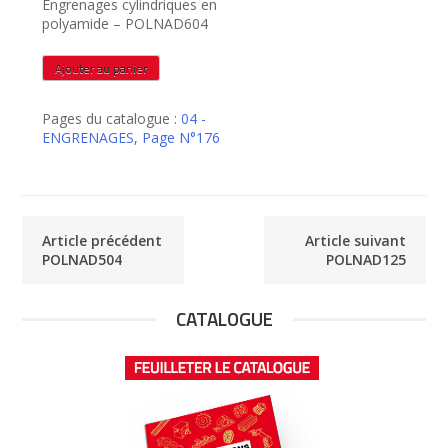
Engrenages cylindriques en
polyamide – POLNAD604
quantité
Ajouter au panier
de
POLNAD604
Pages du catalogue :
04 -
ENGRENAGES
,
Page N°176
Article précédent
Article suivant
POLNAD504
POLNAD125
CATALOGUE