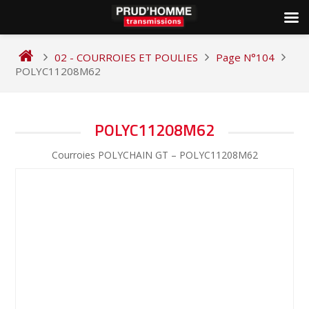
Skip
to
02 - COURROIES ET POULIES
Page N°104
content
POLYC11208M62
NAVIGATION
POLYC11208M62
DE
Courroies POLYCHAIN GT – POLYC11208M62
L’ARTICLE