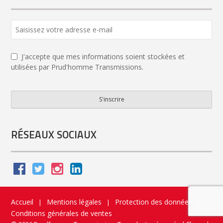
J'accepte que mes informations soient stockées et
utilisées par Prud'homme Transmissions.
S'inscrire
Contact
Email
*
RÉSEAUX SOCIAUX
Accueil
Mentions légales
Protection des données
|
|
|
Conditions générales de ventes