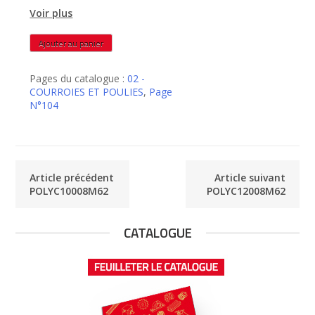
Voir plus
quantité
Ajouter au panier
de
POLYC11208M62
Pages du catalogue :
02 -
COURROIES ET POULIES
,
Page
N°104
Article précédent
Article suivant
POLYC10008M62
POLYC12008M62
CATALOGUE