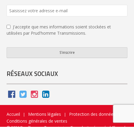
J'accepte que mes informations soient stockées et
utilisées par Prud'homme Transmissions.
S'inscrire
Contact
Email
*
RÉSEAUX SOCIAUX
Accueil
Mentions légales
Protection des données
|
|
|
Conditions générales de ventes
© 2026 Prud’homme Transmission. Tous droits réservés
|
Flippad
Site web - Application catalogue interactif