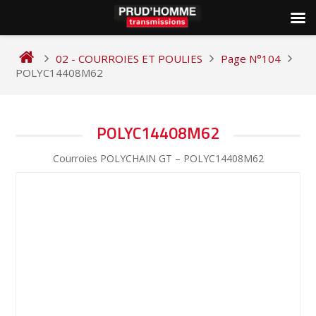
Skip
to
02 - COURROIES ET POULIES
Page N°104
content
POLYC14408M62
NAVIGATION
POLYC14408M62
DE
Courroies POLYCHAIN GT – POLYC14408M62
L’ARTICLE