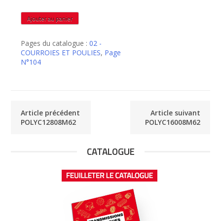
quantité
Ajouter au panier
de
POLYC14408M62
Pages du catalogue :
02 -
COURROIES ET POULIES
,
Page
N°104
Article précédent
Article suivant
POLYC12808M62
POLYC16008M62
CATALOGUE