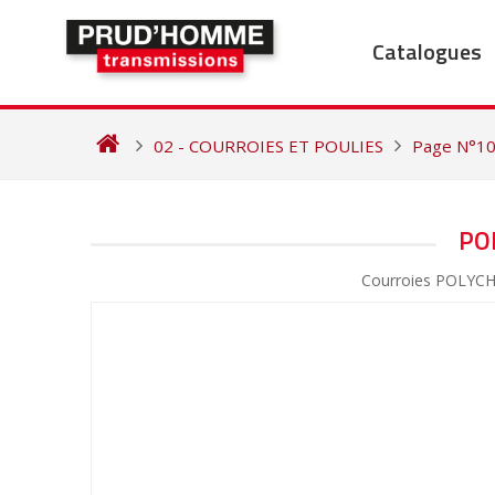
Skip
to
Catalogues
content
02 - COURROIES ET POULIES
Page N°1
NAVIGATION
PO
DE
Courroies POLY
L’ARTICLE