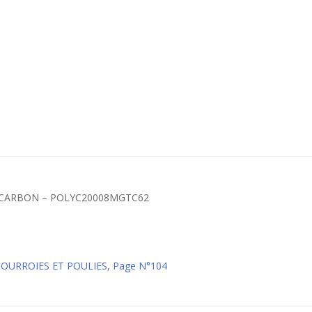
T CARBON – POLYC20008MGTC62
 COURROIES ET POULIES
,
Page N°104