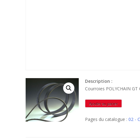
Description :
Courroies POLYCHAIN G
quantité
Ajouter au panier
de
POLYC20008MGTC62
Pages du catalogue :
02 -