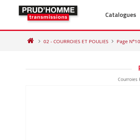
Skip
to
Catalogues
content
02 - COURROIES ET POULIES
Page N°1
NAVIGATION
DE
Courroies
L’ARTICLE