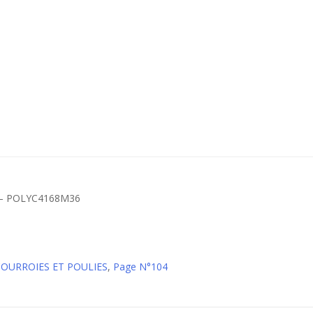
 – POLYC4168M36
 COURROIES ET POULIES
,
Page N°104