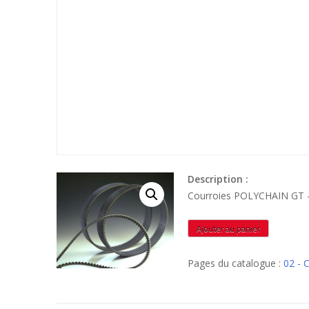
Description :
Courroies POLYCHAIN GT
quantité
Ajouter au panier
de
POLYC4168M36
Pages du catalogue :
02 -