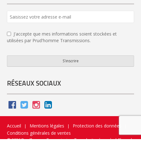
J'accepte que mes informations soient stockées et
utilisées par Prud'homme Transmissions.
S'inscrire
Email
Address
*
RÉSEAUX SOCIAUX
Accueil
Mentions légales
Protection des données
|
|
|
Conditions générales de ventes
© 2026 Prud’homme Transmission. Tous droits réservés
|
Flippad