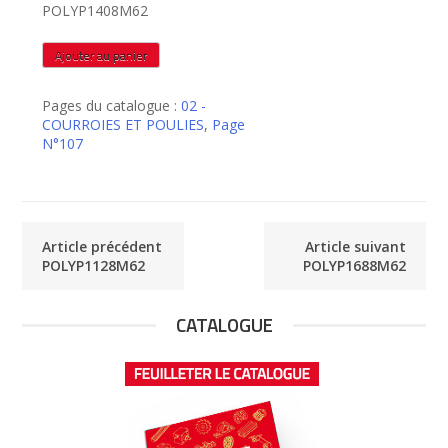
POLYP1408M62
quantité
Ajouter au panier
de
POLYP1408M62
Pages du catalogue :
02 -
COURROIES ET POULIES
,
Page
N°107
Article précédent
Article suivant
POLYP1128M62
POLYP1688M62
CATALOGUE