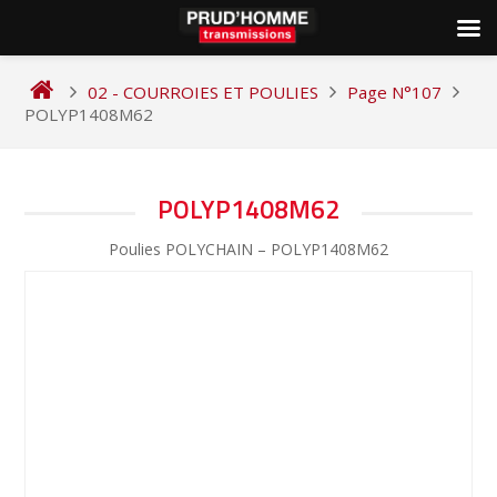
Skip
to
02 - COURROIES ET POULIES
Page N°107
content
POLYP1408M62
NAVIGATION
POLYP1408M62
DE
Poulies POLYCHAIN – POLYP1408M62
L’ARTICLE