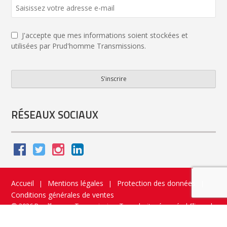
J'accepte que mes informations soient stockées et
utilisées par Prud'homme Transmissions.
S'inscrire
Phone
Number
*
RÉSEAUX SOCIAUX
Accueil
Mentions légales
Protection des données
|
|
|
Conditions générales de ventes
© 2026 Prud’homme Transmission. Tous droits réservés
|
Flippad
Site web - Application catalogue interactif