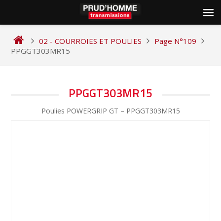
Skip
to
02 - COURROIES ET POULIES
Page N°109
content
PPGGT303MR15
NAVIGATION
PPGGT303MR15
DE
Poulies POWERGRIP GT – PPGGT303MR15
L’ARTICLE