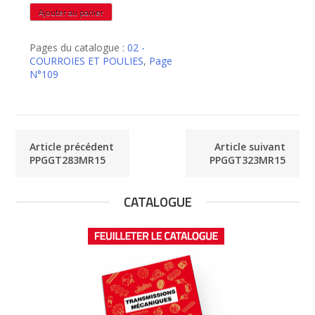
quantité
Ajouter au panier
de
PPGGT303MR15
Pages du catalogue :
02 -
COURROIES ET POULIES
,
Page
N°109
Article précédent
Article suivant
PPGGT283MR15
PPGGT323MR15
CATALOGUE