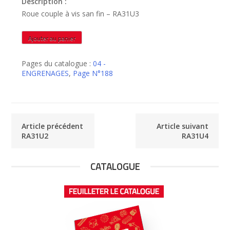
Description :
Roue couple à vis san fin – RA31U3
quantité
Ajouter au panier
de
RA31U3
Pages du catalogue :
04 -
ENGRENAGES
,
Page N°188
Article précédent
Article suivant
RA31U2
RA31U4
CATALOGUE