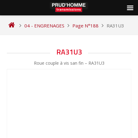
Skip
to
04 - ENGRENAGES
Page N°188
RA31U3
content
NAVIGATION
RA31U3
DE
Roue couple à vis san fin – RA31U3
L’ARTICLE