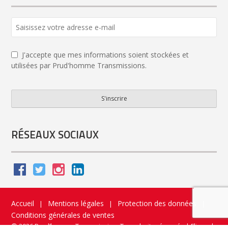
J'accepte que mes informations soient stockées et
utilisées par Prud'homme Transmissions.
S'inscrire
Website
URL
*
RÉSEAUX SOCIAUX
Accueil
Mentions légales
Protection des données
|
|
|
Conditions générales de ventes
© 2026 Prud’homme Transmission. Tous droits réservés
|
Flippad