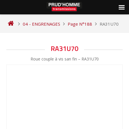
Skip
to
04 - ENGRENAGES
Page N°188
RA31U70
content
NAVIGATION
RA31U70
DE
Roue couple à vis san fin – RA31U70
L’ARTICLE