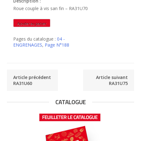
Description :
Roue couple à vis san fin – RA31U70
quantité
Ajouter au panier
de
RA31U70
Pages du catalogue :
04 -
ENGRENAGES
,
Page N°188
Article précédent
Article suivant
RA31U60
RA31U75
CATALOGUE