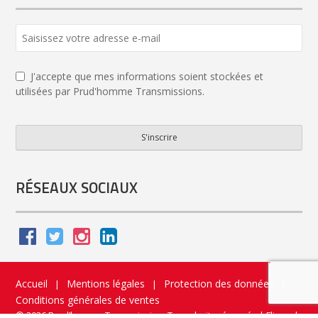
J'accepte que mes informations soient stockées et
utilisées par Prud'homme Transmissions.
S'inscrire
Email
Address
*
RÉSEAUX SOCIAUX
Accueil
Mentions légales
Protection des données
|
|
|
Conditions générales de ventes
© 2026 Prud’homme Transmission. Tous droits réservés
|
Flippad