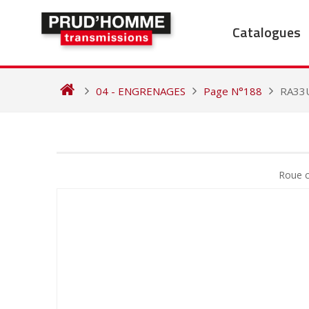
Skip
to
Catalogues
content
04 - ENGRENAGES
Page N°188
RA33
NAVIGATION
DE
Roue c
L’ARTICLE