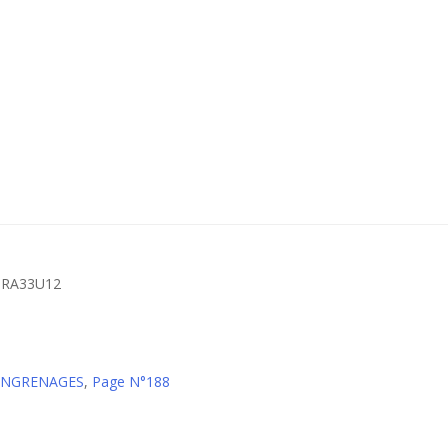
 – RA33U12
 ENGRENAGES
,
Page N°188