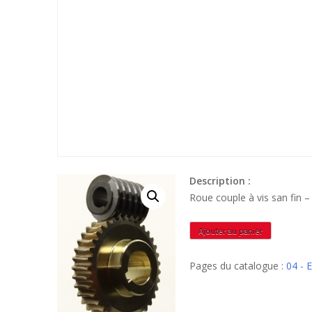
Description :
Roue couple à vis san fin
quantité
Ajouter au panier
de
RA33U12
Pages du catalogue :
04 -