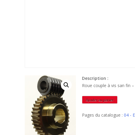
Description :
Roue couple à vis san fin 
quantité
Ajouter au panier
de
RA35U8
Pages du catalogue :
04 -