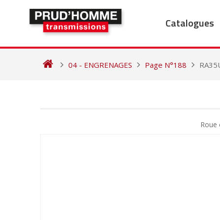
Skip
to
Catalogues
content
04 - ENGRENAGES
Page N°188
RA35
NAVIGATION
DE
Roue c
L’ARTICLE