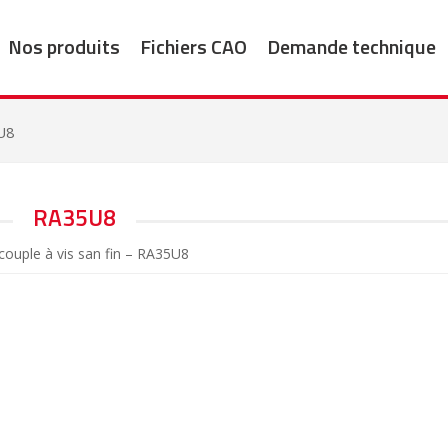
Nos produits
Fichiers CAO
Demande technique
U8
RA35U8
ouple à vis san fin – RA35U8