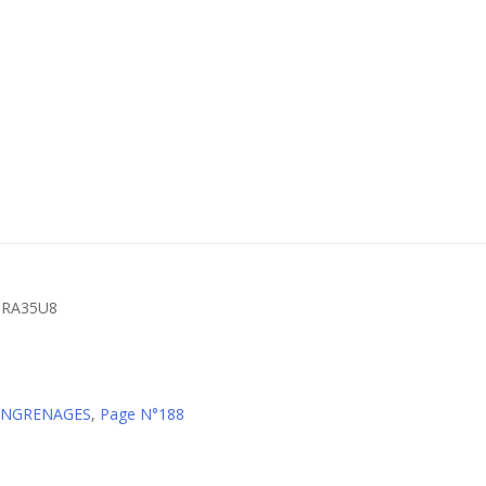
– RA35U8
 ENGRENAGES
,
Page N°188