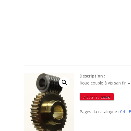
Description :
Roue couple à vis san fin
quantité
Ajouter au panier
de
RA40U28
Pages du catalogue :
04 -