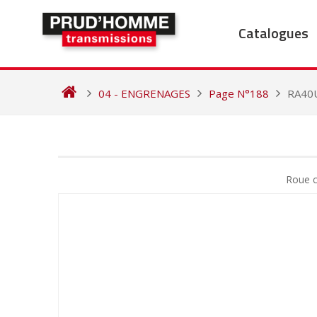
Skip
to
Catalogues
content
04 - ENGRENAGES
Page N°188
RA40
NAVIGATION
DE
Roue c
L’ARTICLE