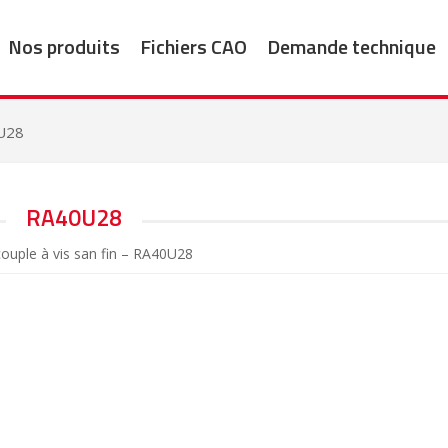
Nos produits
Fichiers CAO
Demande technique
U28
RA40U28
ouple à vis san fin – RA40U28