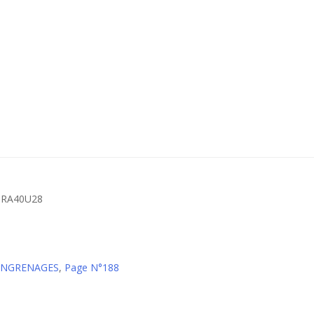
 – RA40U28
 ENGRENAGES
,
Page N°188