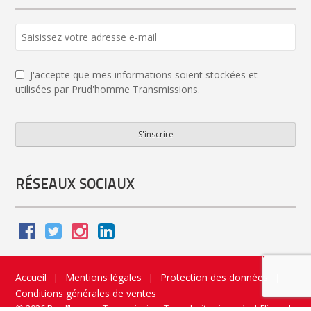
J'accepte que mes informations soient stockées et
utilisées par Prud'homme Transmissions.
S'inscrire
Company
Name
*
RÉSEAUX SOCIAUX
Accueil
Mentions légales
Protection des données
|
|
|
Conditions générales de ventes
© 2026 Prud’homme Transmission. Tous droits réservés
|
Flippad