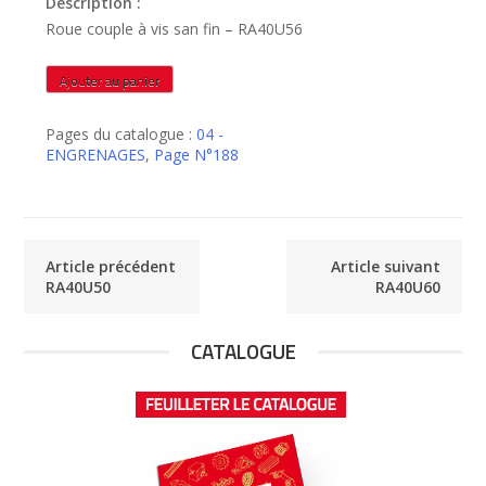
Description :
Roue couple à vis san fin – RA40U56
quantité
Ajouter au panier
de
RA40U56
Pages du catalogue :
04 -
ENGRENAGES
,
Page N°188
Article précédent
Article suivant
RA40U50
RA40U60
CATALOGUE