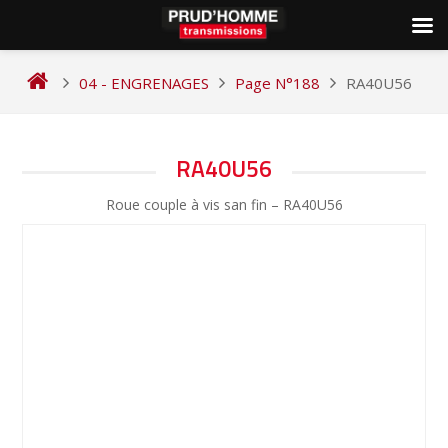
Skip
to
04 - ENGRENAGES
Page N°188
RA40U56
content
NAVIGATION
RA40U56
DE
Roue couple à vis san fin – RA40U56
L’ARTICLE