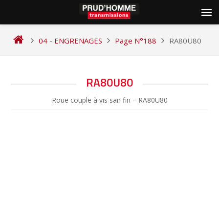
Skip
to
04 - ENGRENAGES
Page N°188
RA80U80
content
NAVIGATION
RA80U80
DE
Roue couple à vis san fin – RA80U80
L’ARTICLE