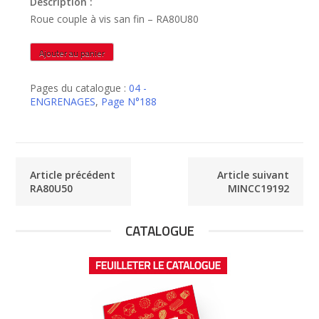
Description :
Roue couple à vis san fin – RA80U80
quantité
Ajouter au panier
de
RA80U80
Pages du catalogue :
04 -
ENGRENAGES
,
Page N°188
Article précédent
Article suivant
RA80U50
MINCC19192
CATALOGUE