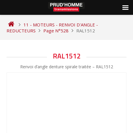
Skip
to
11 - MOTEURS - RENVOI D'ANGLE -
content
REDUCTEURS
Page N°528
RAL1512
NAVIGATION
RAL1512
DE
Renvoi d’angle denture spirale traitée – RAL1512
L’ARTICLE