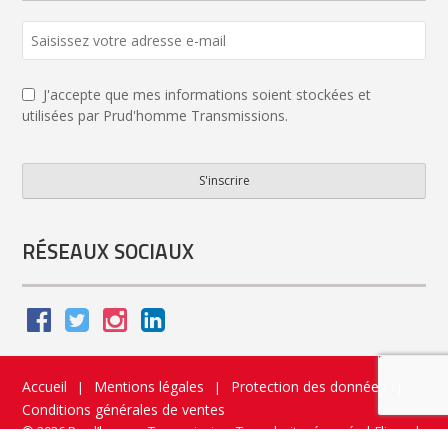
J'accepte que mes informations soient stockées et
utilisées par Prud'homme Transmissions.
S'inscrire
Contact
Email
*
RÉSEAUX SOCIAUX
Accueil
Mentions légales
Protection des données
|
|
|
Conditions générales de ventes
© 2026 Prud’homme Transmission. Tous droits réservés
|
Flippad