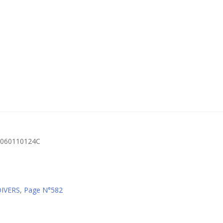
B1060110124C
DIVERS
,
Page N°582