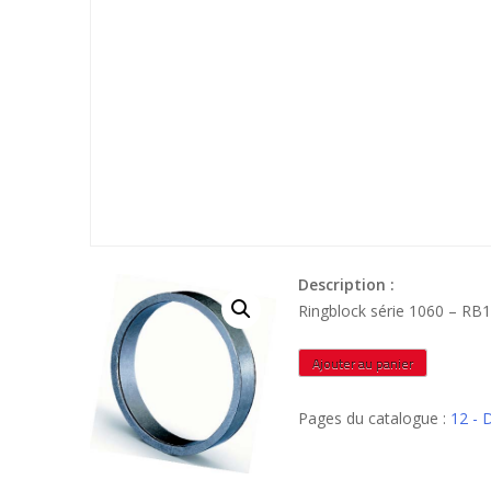
Description :
Ringblock série 1060 – R
quantité
Ajouter au panier
de
RB1060110124C
Pages du catalogue :
12 - 