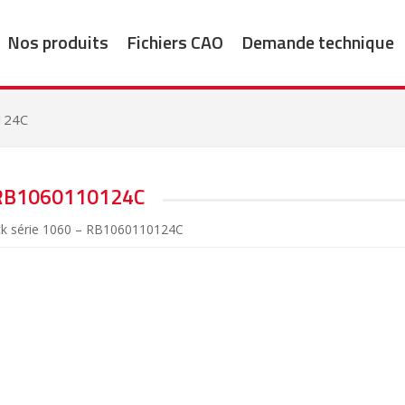
Nos produits
Fichiers CAO
Demande technique
124C
RB1060110124C
ck série 1060 – RB1060110124C