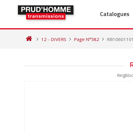
Skip
to
Catalogues
content
12 - DIVERS
Page N°582
RB1060110
NAVIGATION
DE
Ringblo
L’ARTICLE