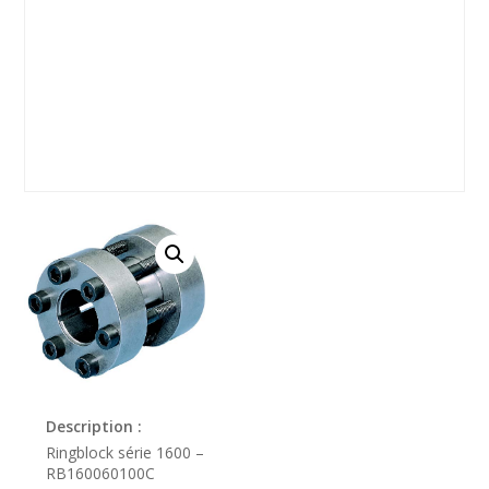
Description :
Ringblock série 1600 –
RB160060100C