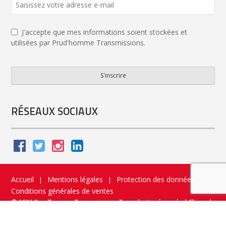
Email
*
J'accepte que mes informations soient stockées et
utilisées par Prud'homme Transmissions.
S'inscrire
RÉSEAUX SOCIAUX
Accueil
Mentions légales
Protection des données
|
|
|
Conditions générales de ventes
© 2026 Prud’homme Transmission. Tous droits réservés
|
Flippad
Site web - Application catalogue interactif