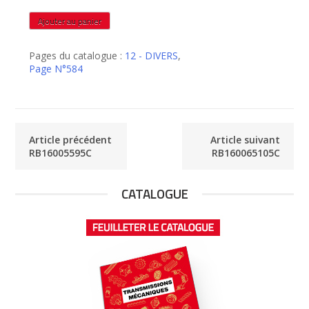
quantité
Ajouter au panier
de
RB160060100C
Pages du catalogue :
12 - DIVERS
,
Page N°584
Article précédent
Article suivant
RB16005595C
RB160065105C
CATALOGUE