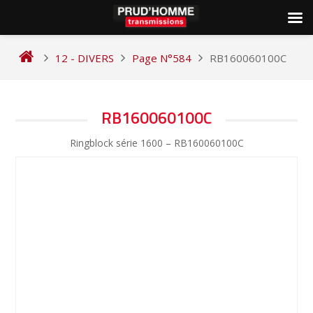
Skip
to
12 - DIVERS
Page N°584
RB160060100C
content
NAVIGATION
RB160060100C
DE
Ringblock série 1600 – RB160060100C
L’ARTICLE