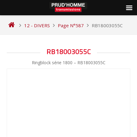
Skip
to
12 - DIVERS
Page N°587
RB18003055C
content
NAVIGATION
RB18003055C
DE
Ringblock série 1800 – RB18003055C
L’ARTICLE