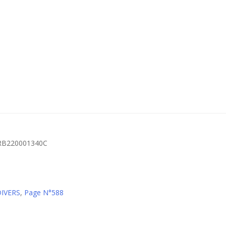
– RB220001340C
DIVERS
,
Page N°588