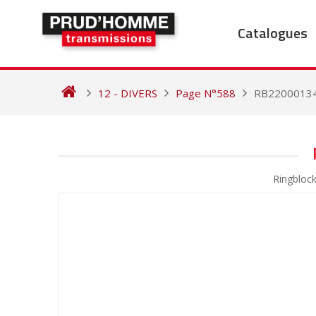
Skip
to
Catalogues
content
12 - DIVERS
Page N°588
RB2200013
NAVIGATION
DE
Ringbloc
L’ARTICLE