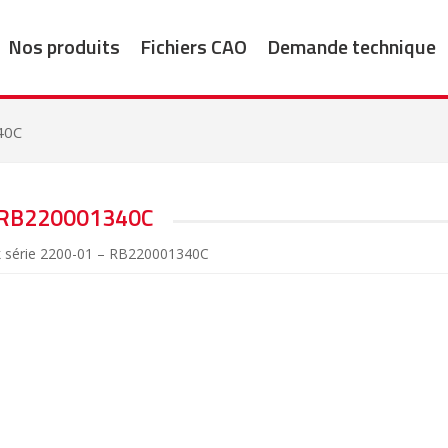
Nos produits
Fichiers CAO
Demande technique
40C
RB220001340C
k série 2200-01 – RB220001340C