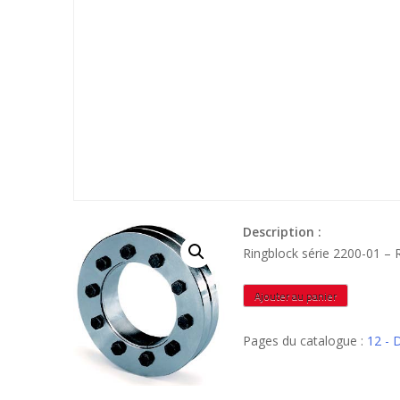
Description :
Ringblock série 2200-01 
quantité
Ajouter au panier
de
RB220001340C
Pages du catalogue :
12 - 