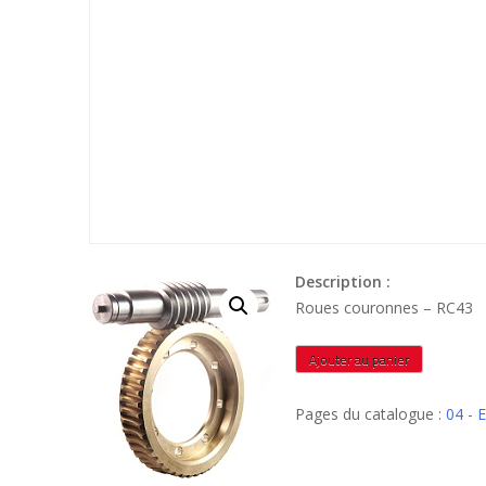
Description :
Roues couronnes – RC43
quantité
Ajouter au panier
de
RC43
Pages du catalogue :
04 -