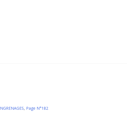
 ENGRENAGES
,
Page N°182