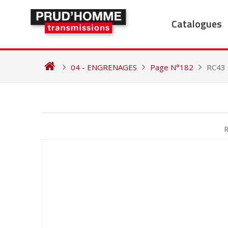
Skip
to
Catalogues
content
04 - ENGRENAGES
Page N°182
RC43
NAVIGATION
DE
R
L’ARTICLE