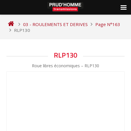
Skip
to
03 - ROULEMENTS ET DERIVES
Page N°163
content
RLP130
NAVIGATION
RLP130
DE
Roue libres économiques – RLP130
L’ARTICLE