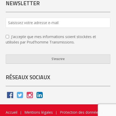
NEWSLETTER
J'accepte que mes informations soient stockées et
utilisées par Prud'homme Transmissions.
S'inscrire
Website
URL
*
RÉSEAUX SOCIAUX
Accueil
Mentions légales
Protection des données
|
|
|