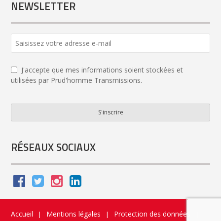
NEWSLETTER
J'accepte que mes informations soient stockées et
utilisées par Prud'homme Transmissions.
S'inscrire
Business
Email
*
RÉSEAUX SOCIAUX
Accueil
Mentions légales
Protection des données
|
|
|