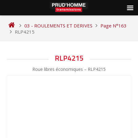
Skip
to
03 - ROULEMENTS ET DERIVES
Page N°163
content
RLP4215
NAVIGATION
RLP4215
DE
Roue libres économiques – RLP4215
L’ARTICLE