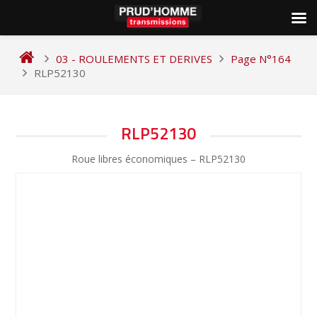
Skip
to
03 - ROULEMENTS ET DERIVES
Page N°164
content
RLP52130
NAVIGATION
RLP52130
DE
Roue libres économiques – RLP52130
L’ARTICLE