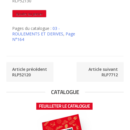
RLP52130
quantité
Ajouter au panier
de
RLP52130
Pages du catalogue :
03 -
ROULEMENTS ET DERIVES
,
Page
N°164
Article précédent
Article suivant
RLP52120
RLP7712
CATALOGUE