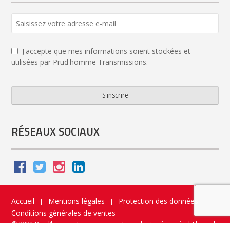
J'accepte que mes informations soient stockées et
utilisées par Prud'homme Transmissions.
S'inscrire
Phone
Number
*
RÉSEAUX SOCIAUX
Accueil
Mentions légales
Protection des données
|
|
|
Conditions générales de ventes
© 2026 Prud’homme Transmission. Tous droits réservés
|
Flippad