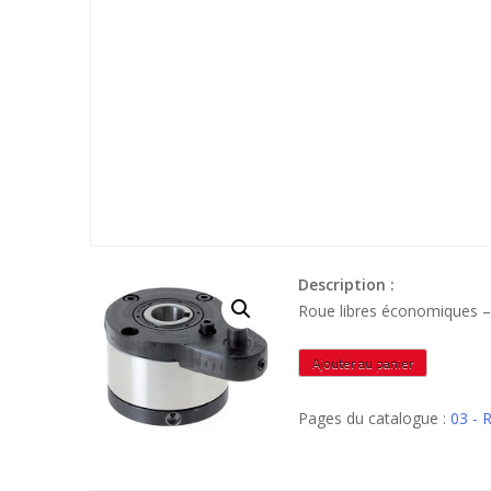
Description :
Roue libres économiques 
quantité
Ajouter au panier
de
RLP5245
Pages du catalogue :
03 -