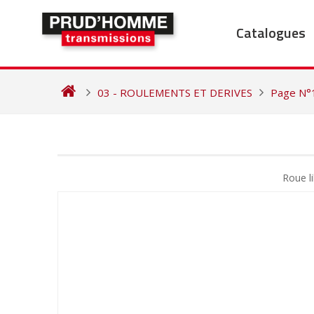
Skip
to
Catalogues
content
03 - ROULEMENTS ET DERIVES
Page N°
NAVIGATION
DE
Roue l
L’ARTICLE