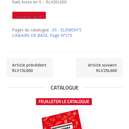
Rails lisses en V – RLV20L600
quantité
Ajouter au panier
de
RLV20L600
Pages du catalogue :
05 - ELEMENTS
LINEAIRE DE BASE
,
Page N°215
Article précédent
Article suivant
RLV15L600
RLV25L600
CATALOGUE