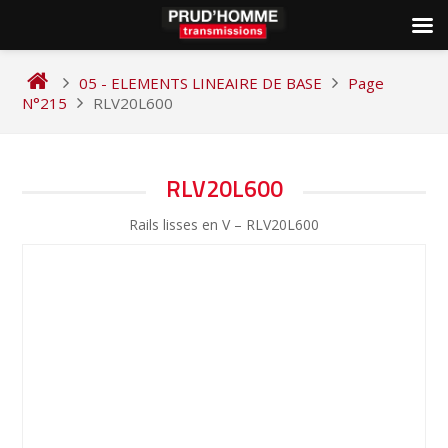
Skip
to
05 - ELEMENTS LINEAIRE DE BASE
Page
content
N°215
RLV20L600
NAVIGATION
RLV20L600
DE
Rails lisses en V – RLV20L600
L’ARTICLE