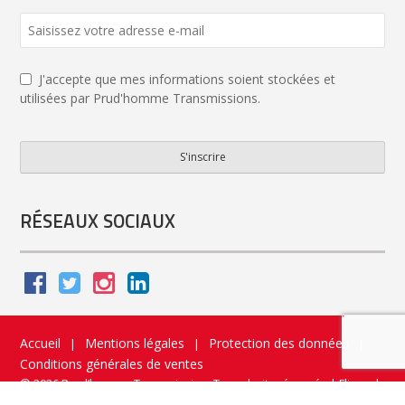
J'accepte que mes informations soient stockées et
utilisées par Prud'homme Transmissions.
S'inscrire
Email
Address
*
RÉSEAUX SOCIAUX
Accueil
Mentions légales
Protection des données
|
|
|
Conditions générales de ventes
© 2026 Prud’homme Transmission. Tous droits réservés
|
Flippad
Site web - Application catalogue interactif