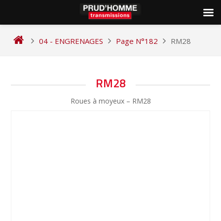
Skip
to
04 - ENGRENAGES
Page N°182
RM28
content
NAVIGATION
RM28
DE
Roues à moyeux – RM28
L’ARTICLE