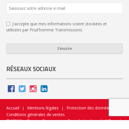
Website
URL
*
J'accepte que mes informations soient stockées et
utilisées par Prud'homme Transmissions.
S'inscrire
RÉSEAUX SOCIAUX
Accueil
Mentions légales
Protection des données
|
|
|
Conditions générales de ventes
© 2026 Prud’homme Transmission. Tous droits réservés
|
Flippad
Site web - Application catalogue interactif