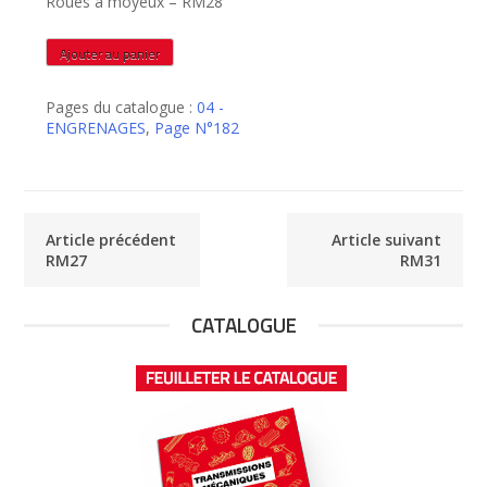
Roues à moyeux – RM28
quantité
Ajouter au panier
de
RM28
Pages du catalogue :
04 -
ENGRENAGES
,
Page N°182
Article précédent
Article suivant
RM27
RM31
CATALOGUE