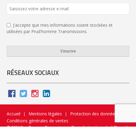
J'accepte que mes informations soient stockées et
utilisées par Prud'homme Transmissions.
S'inscrire
Your
Website
*
RÉSEAUX SOCIAUX
Accueil
Mentions légales
Protection des données
|
|
|
Conditions générales de ventes
© 2026 Prud’homme Transmission. Tous droits réservés
|
Flippad
Site web - Application catalogue interactif