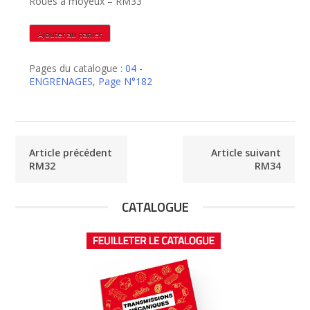
Roues à moyeux – RM33
quantité
Ajouter au panier
de
RM33
Pages du catalogue :
04 -
ENGRENAGES
,
Page N°182
Article précédent
Article suivant
RM32
RM34
CATALOGUE