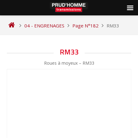
Skip
to
04 - ENGRENAGES
Page N°182
RM33
content
NAVIGATION
RM33
DE
Roues à moyeux – RM33
L’ARTICLE