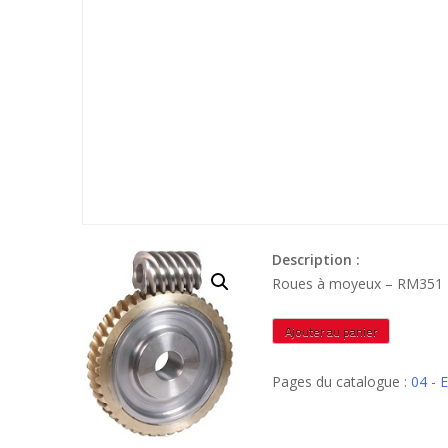
Description :
Roues à moyeux – RM351
quantité
Ajouter au panier
de
RM351
Pages du catalogue :
04 -