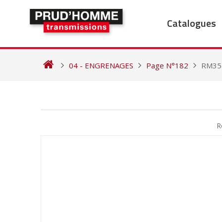
Skip
to
Catalogues
content
04 - ENGRENAGES
Page N°182
RM35
NAVIGATION
DE
R
L’ARTICLE