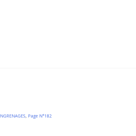
 ENGRENAGES
,
Page N°182