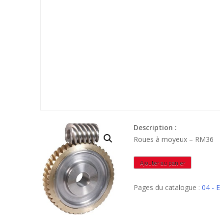
Description :
Roues à moyeux – RM36
quantité
Ajouter au panier
de
RM36
Pages du catalogue :
04 -