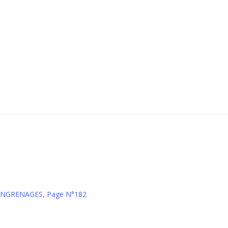
 ENGRENAGES
,
Page N°182