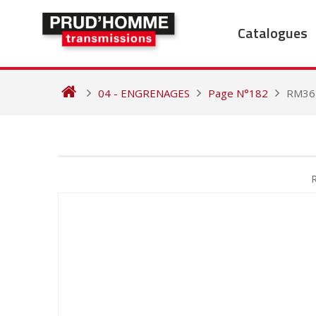
Skip
to
Catalogues
content
04 - ENGRENAGES
Page N°182
RM36
NAVIGATION
DE
L’ARTICLE