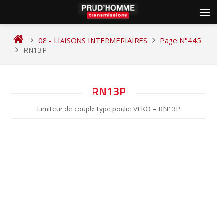
Skip
to
08 - LIAISONS INTERMERIAIRES
Page N°445
content
RN13P
NAVIGATION
RN13P
DE
Limiteur de couple type poulie VEKO – RN13P
L’ARTICLE