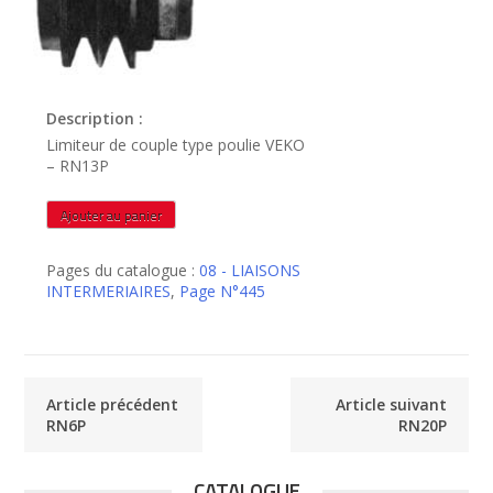
Description :
Limiteur de couple type poulie VEKO
– RN13P
quantité
Ajouter au panier
de
RN13P
Pages du catalogue :
08 - LIAISONS
INTERMERIAIRES
,
Page N°445
Article précédent
Article suivant
RN6P
RN20P
CATALOGUE