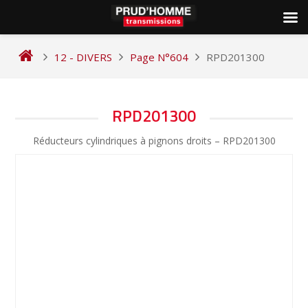
Skip
to
12 - DIVERS
Page N°604
RPD201300
content
NAVIGATION
RPD201300
DE
Réducteurs cylindriques à pignons droits – RPD201300
L’ARTICLE