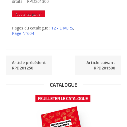
droits – RPD201300
quantité
Ajouter au panier
de
RPD201300
Pages du catalogue :
12 - DIVERS
,
Page N°604
Article précédent
Article suivant
RPD201250
RPD201500
CATALOGUE