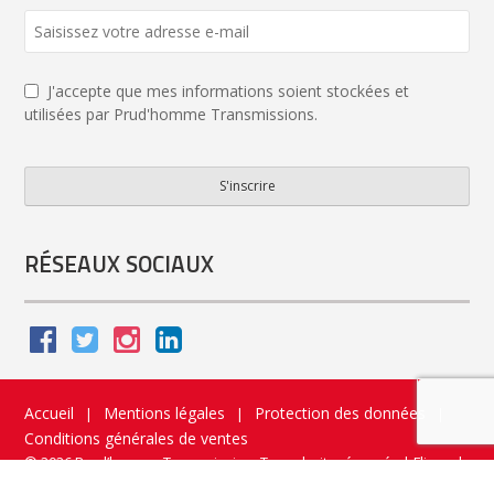
Contact
Email
*
J'accepte que mes informations soient stockées et
utilisées par Prud'homme Transmissions.
S'inscrire
RÉSEAUX SOCIAUX
Accueil
Mentions légales
Protection des données
|
|
|
Conditions générales de ventes
© 2026 Prud’homme Transmission. Tous droits réservés
|
Flippad
Site web - Application catalogue interactif