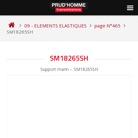
Skip
to
09 - ELEMENTS ELASTIQUES
page N°465
content
SM18265SH
NAVIGATION
SM18265SH
DE
Support marin – SM18265SH
L’ARTICLE