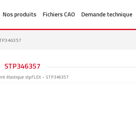
Nos produits
Fichiers CAO
Demande technique
TP346357
STP346357
nt élastique stpFLEX – STP346357