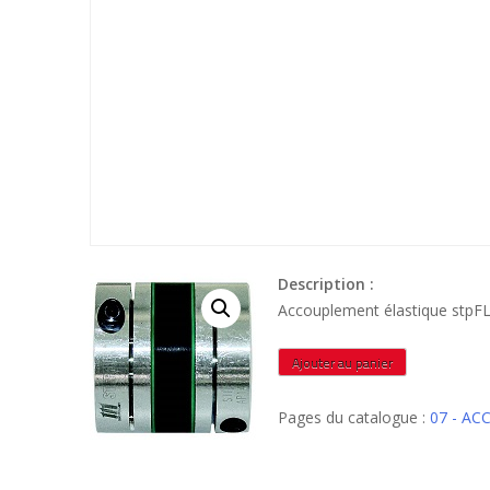
Description :
Accouplement élastique stpF
quantité
Ajouter au panier
de
STP346357
Pages du catalogue :
07 - A