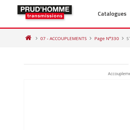
Skip
to
Catalogues
content
07 - ACCOUPLEMENTS
Page N°330
S
NAVIGATION
DE
Accoupleme
L’ARTICLE