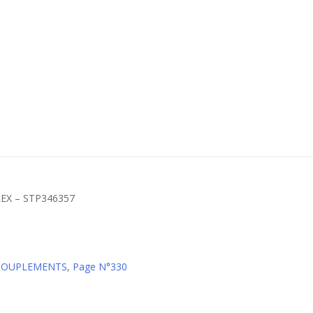
LEX – STP346357
CCOUPLEMENTS
,
Page N°330